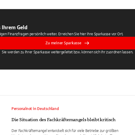
 Ihrem Geld
tigen Finanzfragen persönlich weiter. Erreichen Sie hier Ihre Sparkasse vor Ort.
Zu meiner Sparkasse
Sie werden zu Ihrer Sparkasse weitergeleitet bzw. können sich ihr zuordnen lassen.
Personalnot in Deutschland
Die Situation des Fachkräftemangels bleibt kritisch
Der Fachkräftemangel entwickelt sich für viele Betriebe zur größten