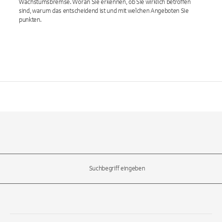
Wachstumsbremse. Woran Sie erkennen, ob Sie wirklich betroffen
sind, warum das entscheidend ist und mit welchen Angeboten Sie
punkten.
l-Tasten, um durch die Vorschläge zu navigieren und die Eingabetas