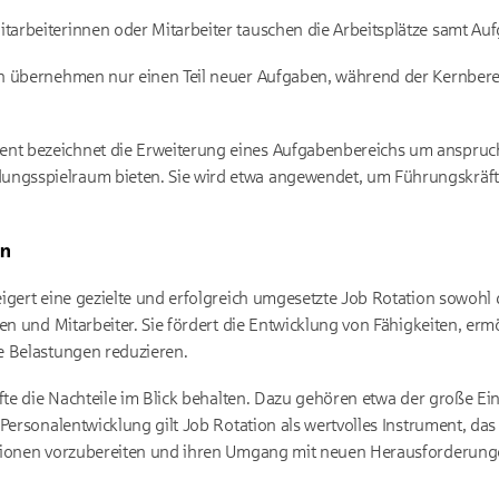
tarbeiterinnen oder Mitarbeiter tauschen die Arbeitsplätze samt Auf
ten übernehmen nur einen Teil neuer Aufgaben, während der Kernberei
nt bezeichnet die Erweiterung eines Aufgabenbereichs um anspruchs
ungsspielraum bieten. Sie wird etwa angewendet, um Führungskräft
on
gert eine gezielte und erfolgreich umgesetzte Job Rotation sowohl d
nen und Mitarbeiter. Sie fördert die Entwicklung von Fähigkeiten, e
e Belastungen reduzieren.
äfte die Nachteile im Blick behalten. Dazu gehören etwa der große 
Personalentwicklung gilt Job Rotation als wertvolles Instrument, da
tionen vorzubereiten und ihren Umgang mit neuen Herausforderung