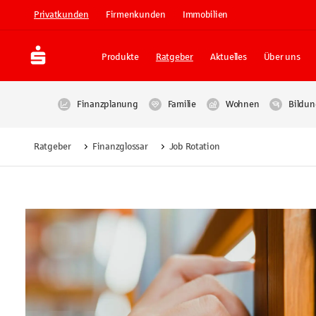
Privatkunden
Firmenkunden
Immobilien
Produkte
Ratgeber
Aktuelles
Über uns
Finanzplanung
Familie
Wohnen
Bildun
Ratgeber
Finanzglossar
Job Rotation