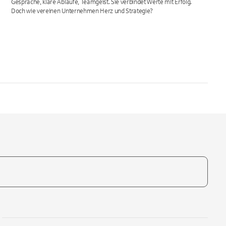
Gespräche, klare Abläufe, Teamgeist. Sie verbindet Werte mit Erfolg.
Doch wie vereinen Unternehmen Herz und Strategie?
te, um auszuwählen