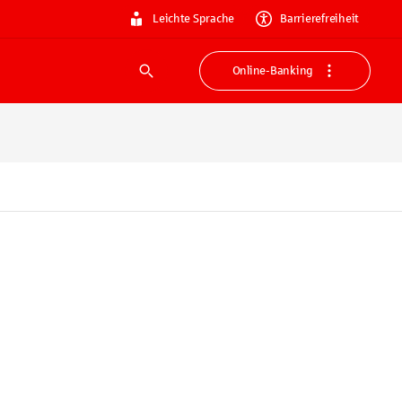
Leichte Sprache
Barrierefreiheit
Online-Banking
Suche