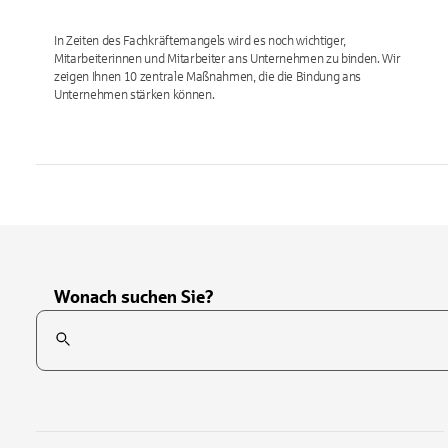
In Zeiten des Fachkräftemangels wird es noch wichtiger,
Mitarbeiterinnen und Mitarbeiter ans Unternehmen zu binden. Wir
zeigen Ihnen 10 zentrale Maßnahmen, die die Bindung ans
Unternehmen stärken können.
Wonach suchen Sie?
Suchfeld
Tippen Sie, um nach Themen zu suchen. Verwenden Sie die Pfei