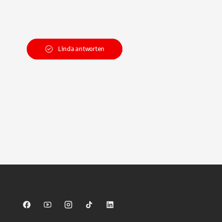
Linda antworten
Sparkasse auf Facebook
Sparkasse auf Youtube
Sparkasse auf Instagram
Sparkasse auf TikTok
Sparkasse auf LinkedIn