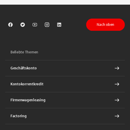
Nach oben
Sparkasse auf Facebook
Sparkasse auf Twitter
Sparkasse auf Youtube
Sparkasse auf Instagram
Sparkasse auf LinkedIn
Beliebte Themen
Geschäftskonto
Kontokorrentkredit
Firmenwagenleasing
Factoring