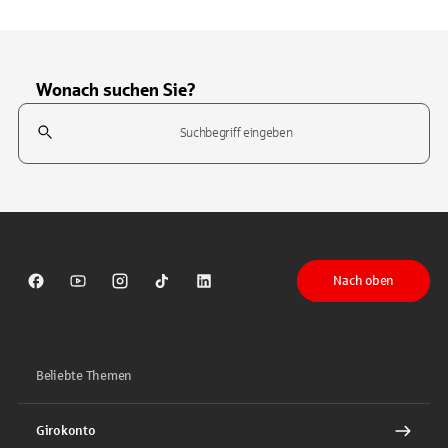
Wonach suchen Sie?
Suchfeld
Tippen Sie, um nach Themen zu suchen. Verwenden Sie die Pfeil-T
Nach oben
Sparkasse auf Facebook
Sparkasse auf Youtube
Sparkasse auf Instagram
Sparkasse auf TikTok
Sparkasse auf LinkedIn
Beliebte Themen
Girokonto