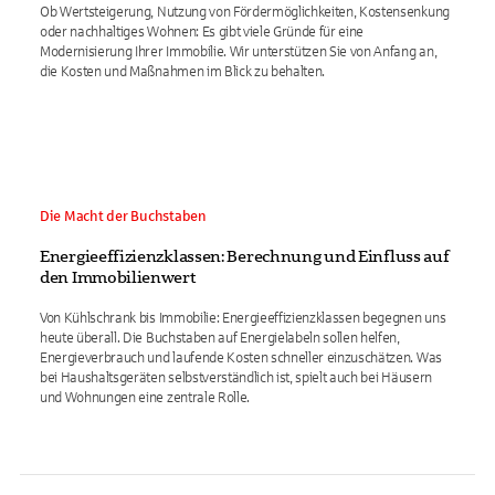
Ob Wertsteigerung, Nutzung von Fördermöglichkeiten, Kostensenkung
oder nachhaltiges Wohnen: Es gibt viele Gründe für eine
Modernisierung Ihrer Immobilie. Wir unterstützen Sie von Anfang an,
die Kosten und Maßnahmen im Blick zu behalten.
Die Macht der Buchstaben
Energieeffizienzklassen: Berechnung und Einfluss auf
den Immobilienwert
Von Kühlschrank bis Immobilie: Energieeffizienzklassen begegnen uns
heute überall. Die Buchstaben auf Energielabeln sollen helfen,
Energieverbrauch und laufende Kosten schneller einzuschätzen. Was
bei Haushaltsgeräten selbstverständlich ist, spielt auch bei Häusern
und Wohnungen eine zentrale Rolle.