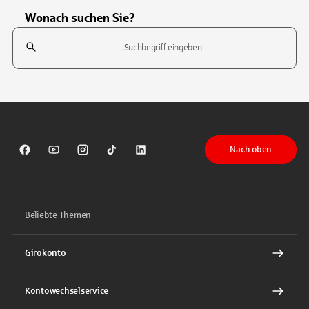
Wonach suchen Sie?
Suchfeld
Tippen Sie, um nach Themen zu suchen. Verwenden Sie die Pfeil-T
Nach oben
Sparkasse auf Facebook
Sparkasse auf Youtube
Sparkasse auf Instagram
Sparkasse auf TikTok
Sparkasse auf LinkedIn
Beliebte Themen
Girokonto
Kontowechselservice