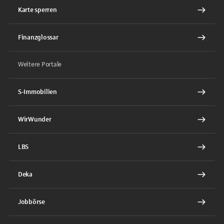
Karte sperren
Finanzglossar
Weitere Portale
S-Immobilien
WirWunder
LBS
Deka
Jobbörse