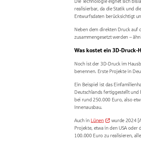
Die Technologie eignet sich bis
realisierbar, da die Statik und
Entwurfsdaten berücksichtigt u
Neben dem direkten Druck auf de
zusammengesetzt werden – ähnli
Was kostet ein 3D-Druck-
Noch ist der 3D-Druck im Hausb
benennen. Erste Projekte in De
Ein Beispiel ist das Einfamili
Deutschlands fertiggestellt und
bei rund 250.000 Euro, also et
Innenausbau.
Auch in
Lünen
wurde 2024 [AH
Projekte, etwa in den USA oder 
100.000 Euro zu realisieren, all