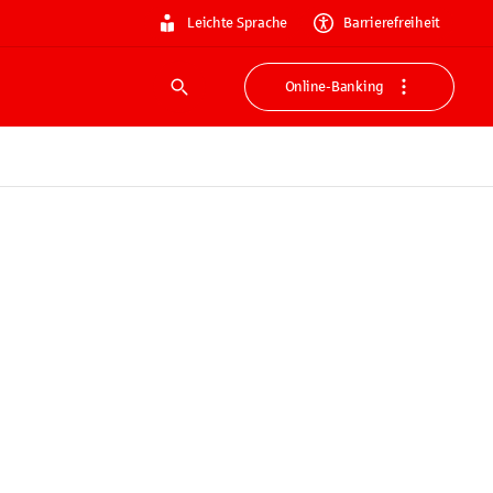
Leichte Sprache
Barrierefreiheit
Online-Banking
Suche