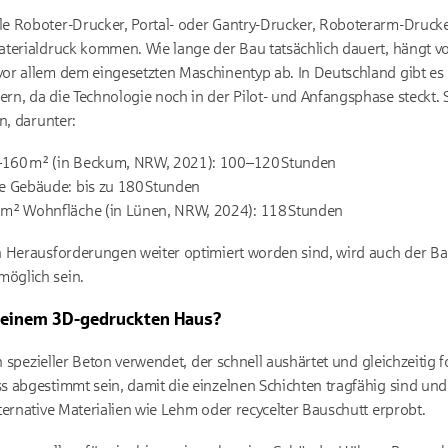
e Roboter-Drucker, Portal- oder Gantry-Drucker, Roboterarm-Druck
aterialdruck kommen. Wie lange der Bau tatsächlich dauert, hängt 
or allem dem eingesetzten Maschinentyp ab. In Deutschland gibt es 
n, da die Technologie noch in der Pilot- und Anfangsphase steckt.
n, darunter:
0–160 m² (in Beckum, NRW, 2021): 100–120 Stunden
e Gebäude: bis zu 180 Stunden
m² Wohnfläche (in Lünen, NRW, 2024): 118 Stunden
n Herausforderungen weiter optimiert worden sind, wird auch der 
öglich sein.
n einem 3D-gedruckten Haus?
in spezieller Beton verwendet, der schnell aushärtet und gleichzeitig 
 abgestimmt sein, damit die einzelnen Schichten tragfähig sind und
ternative Materialien wie Lehm oder recycelter Bauschutt erprobt.