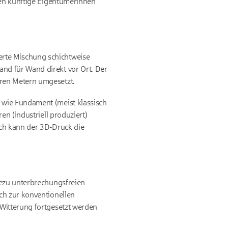
sen künftige Eigentümerinnen
rte Mischung schichtweise
nd für Wand direkt vor Ort. Der
eren Metern umgesetzt.
 wie Fundament (meist klassisch
en (industriell produziert)
och kann der 3D-Druck die
hezu unterbrechungsfreien
ch zur konventionellen
 Witterung fortgesetzt werden