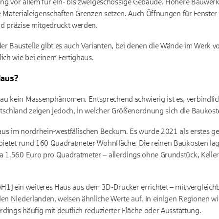
lang vor allem für ein- bis zweigeschossige Gebäude. Höhere Bauwerk
 die Materialeigenschaften Grenzen setzen. Auch Öffnungen für Fenste
nd präzise mitgedruckt werden.
r Baustelle gibt es auch Varianten, bei denen die Wände im Werk vo
ch wie bei einem Fertighaus.
Haus?
au kein Massenphänomen. Entsprechend schwierig ist es, verbindlic
utschland zeigen jedoch, in welcher Größenordnung sich die Bauko
enhaus im nordrhein-westfälischen Beckum. Es wurde 2021 als erstes
 bietet rund 160 Quadratmeter Wohnfläche. Die reinen Baukosten lag
wa 1.560 Euro pro Quadratmeter – allerdings ohne Grundstück, Kelle
1] ein weiteres Haus aus dem 3D-Drucker errichtet – mit vergleichb
den Niederlanden, weisen ähnliche Werte auf. In einigen Regionen wi
erdings häufig mit deutlich reduzierter Fläche oder Ausstattung.