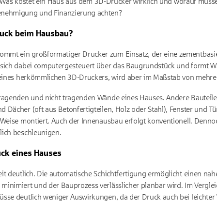
age: Was kostet ein Haus aus dem 3D-Drucker wirklich und worauf müs
enehmigung und Finanzierung achten?
ruck beim Hausbau?
mmt ein großformatiger Drucker zum Einsatz, der eine zementbasie
 sich dabei computergesteuert über das Baugrundstück und formt Wa
p eines herkömmlichen 3D-Druckers, wird aber im Maßstab von mehr
tragenden und nicht tragenden Wände eines Hauses. Andere Bauteile
Dächer (oft aus Betonfertigteilen, Holz oder Stahl), Fenster und Tür
 Weise montiert. Auch der Innenausbau erfolgt konventionell. Denn
lich beschleunigen.
uck eines Hauses
it deutlich. Die automatische Schichtfertigung ermöglicht einen na
inimiert und der Bauprozess verlässlicher planbar wird. Im Verglei
sse deutlich weniger Auswirkungen, da der Druck auch bei leichter