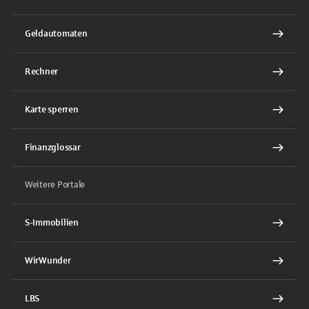
Geldautomaten
Rechner
Karte sperren
Finanzglossar
Weitere Portale
S-Immobilien
WirWunder
LBS