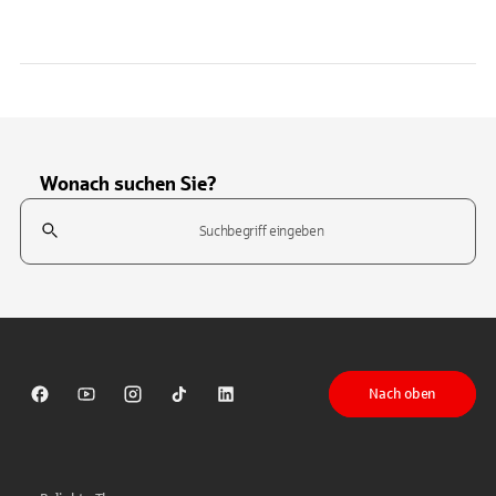
Wonach suchen Sie?
Suchfeld
Tippen Sie, um nach Themen zu suchen. Verwenden Sie die Pfeil-T
Nach oben
Sparkasse auf Facebook
Sparkasse auf Youtube
Sparkasse auf Instagram
Sparkasse auf TikTok
Sparkasse auf LinkedIn