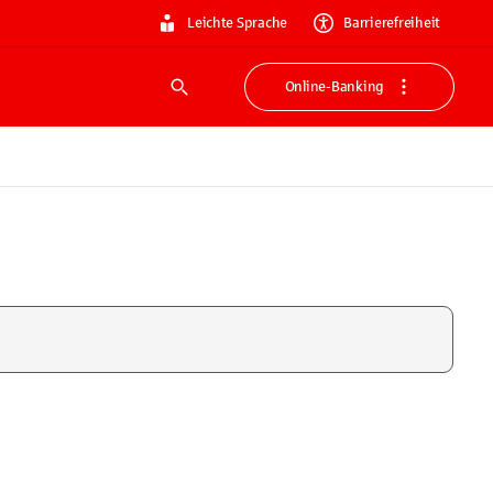
Leichte Sprache
Barrierefreiheit
Online-Banking
Suche