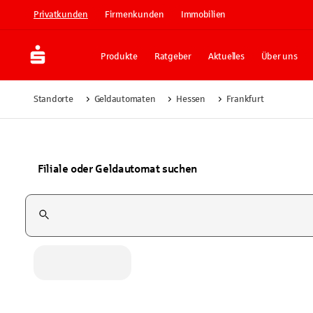
Privatkunden
Firmenkunden
Immobilien
Produkte
Ratgeber
Aktuelles
Über uns
Standorte
Geldautomaten
Hessen
Frankfurt
Filiale oder Geldautomat suchen
Suchfeld