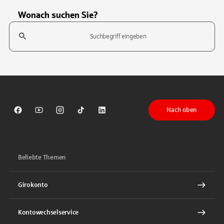
Wonach suchen Sie?
Suchfeld
Tippen Sie, um nach Themen zu suchen. Verwenden Sie die Pfeil-T
Nach oben
Sparkasse auf Facebook
Sparkasse auf Youtube
Sparkasse auf Instagram
Sparkasse auf TikTok
Sparkasse auf LinkedIn
Beliebte Themen
Girokonto
Kontowechselservice