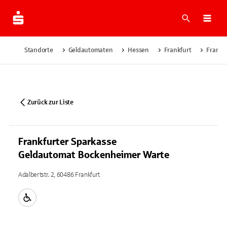
Suche
Navi
Standorte
Geldautomaten
Hessen
Frankfurt
Frankf
Zurück zur Liste
Frankfurter Sparkasse
Geldautomat Bockenheimer Warte
Adalbertstr. 2, 60486 Frankfurt