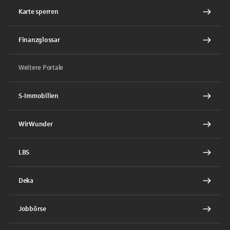
Karte sperren
Finanzglossar
Weitere Portale
S-Immobilien
WirWunder
LBS
Deka
Jobbörse