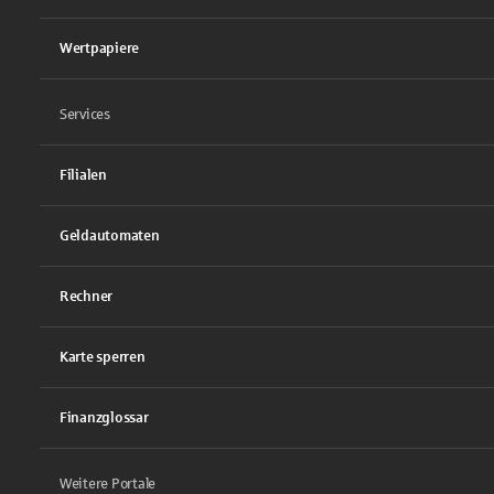
Wertpapiere
Services
Filialen
Geldautomaten
Rechner
Karte sperren
Finanzglossar
Weitere Portale