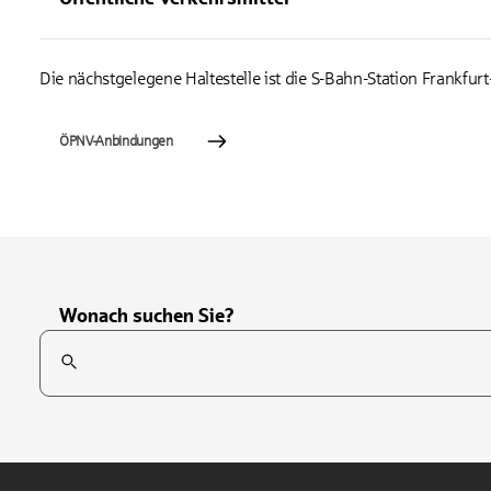
Die nächstgelegene Haltestelle ist die S-Bahn-Station Frankfurt
ÖPNV-Anbindungen
Wonach suchen Sie?
Suchfeld
Tippen Sie, um nach Themen zu suchen. Verwenden Sie die Pfei