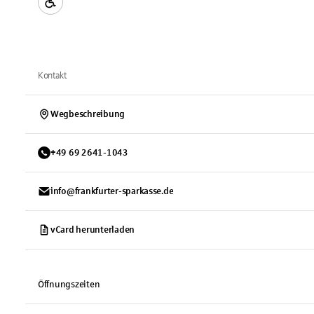
Kontakt
Wegbeschreibung
+
49
69
2641-1043
info@frankfurter-sparkasse.de
vCard herunterladen
Öffnungszeiten