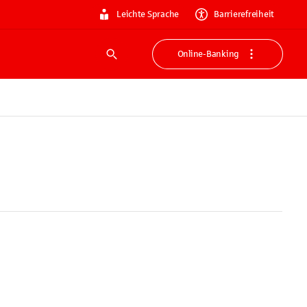
Leichte Sprache
Barrierefreiheit
Online-Banking
Suche