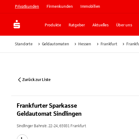
Privatkunden
Firmenkunden
Immobilien
Produkte
Ratgeber
Aktuelles
Über uns
Standorte
Geldautomaten
Hessen
Frankfurt
Frankf
Zurück zur Liste
Frankfurter Sparkasse
Geldautomat Sindlingen
Sindlinger Bahnstr. 22-24, 65931 Frankfurt