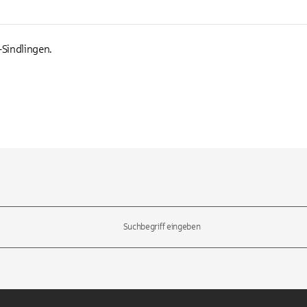
-Sindlingen.
l-Tasten, um durch die Vorschläge zu navigieren und die Eingabetas