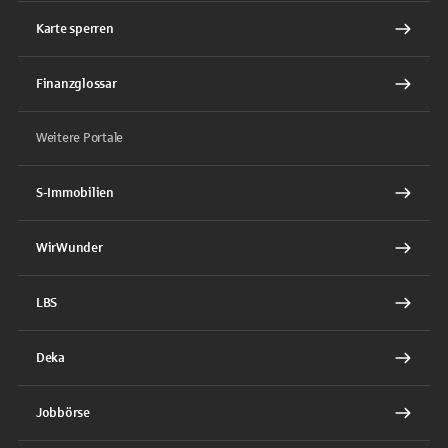
Karte sperren
Finanzglossar
Weitere Portale
S-Immobilien
WirWunder
LBS
Deka
Jobbörse