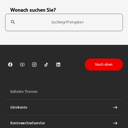
Wonach suchen Sie?
Suchfeld
Tippen Sie, um nach Themen zu suchen. Verwenden Sie die Pfeil-T
Nach oben
Sparkasse auf Facebook
Sparkasse auf Youtube
Sparkasse auf Instagram
Sparkasse auf TikTok
Sparkasse auf LinkedIn
Beliebte Themen
Girokonto
Kontowechselservice