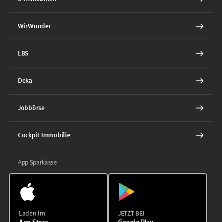
WirWunder
LBS
Deka
Jobbörse
Cockpit Immobilie
App Sparkasse
Laden im
JETZT BEI