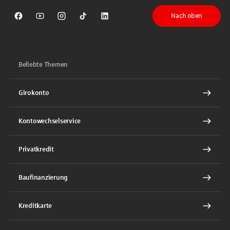
Nach oben
Sparkasse auf Facebook
Sparkasse auf Youtube
Sparkasse auf Instagram
Sparkasse auf TikTok
Sparkasse auf LinkedIn
Beliebte Themen
Girokonto
Kontowechselservice
Privatkredit
Baufinanzierung
Kreditkarte