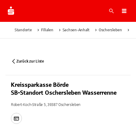
Suche
Navi
Standorte
Filialen
Sachsen-Anhalt
Oschersleben
Kr
Zurück zur Liste
Kreissparkasse Börde
SB-Standort Oschersleben Wasserrenne
Robert-Koch-Straße 5, 39387 Oschersleben