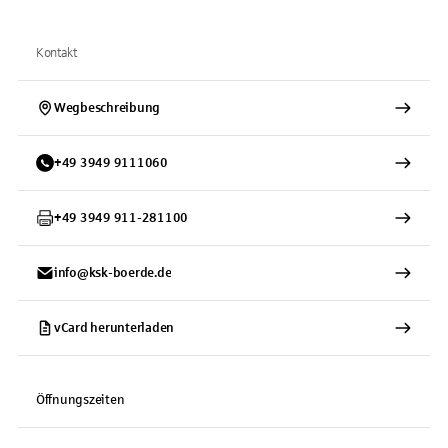
Kontakt
Wegbeschreibung
+
49
3949
9111060
+
49
3949
911-281100
info@ksk-boerde.de
vCard herunterladen
Öffnungszeiten