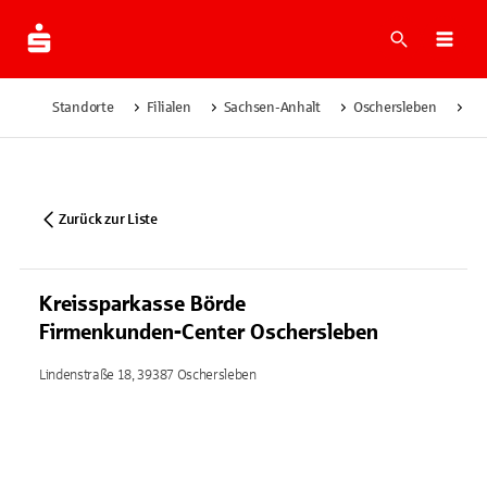
Suche
Navi
Standorte
Filialen
Sachsen-Anhalt
Oschersleben
Kr
Zurück zur Liste
Kreissparkasse Börde
Firmenkunden-Center Oschersleben
Lindenstraße 18, 39387 Oschersleben