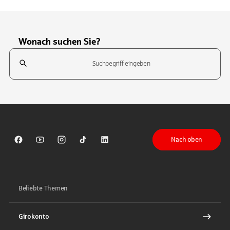
Wonach suchen Sie?
Suchfeld
Tippen Sie, um nach Themen zu suchen. Verwenden Sie die Pfeil-T
Nach oben
Sparkasse auf Facebook
Sparkasse auf Youtube
Sparkasse auf Instagram
Sparkasse auf TikTok
Sparkasse auf LinkedIn
Beliebte Themen
Girokonto