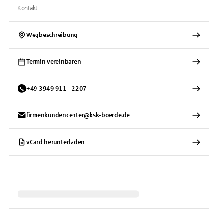
Kontakt
Wegbeschreibung
Termin vereinbaren
+
49
3949
911 - 2207
firmenkundencenter@ksk-boerde.de
vCard herunterladen