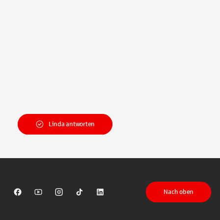
Linda antworten
Nach oben
Sparkasse auf Facebook
Sparkasse auf Youtube
Sparkasse auf Instagram
Sparkasse auf TikTok
Sparkasse auf LinkedIn