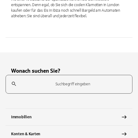
entspannen. Denn egal, ob Sie sich die coolen Klamotten in London
kaufen oder für das Eis in Ibiza noch schnell Bargeld am Automaten
abheben: Sie sind überall und jederzeit flexibel.
Wonach suchen Sie?
Suchfeld
Tippen Sie, um nach Themen zu suchen. Verwenden Sie die Pfeil-T
Immobilien
Konten & Karten