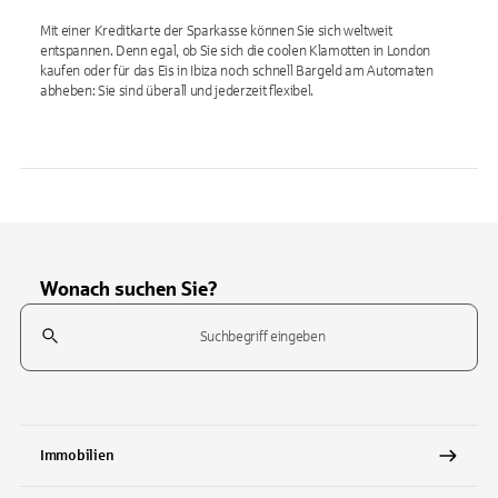
Mit einer Kreditkarte der Sparkasse können Sie sich weltweit
entspannen. Denn egal, ob Sie sich die coolen Klamotten in London
kaufen oder für das Eis in Ibiza noch schnell Bargeld am Automaten
abheben: Sie sind überall und jederzeit flexibel.
Wonach suchen Sie?
Suchfeld
Tippen Sie, um nach Themen zu suchen. Verwenden Sie die Pfeil-T
Immobilien