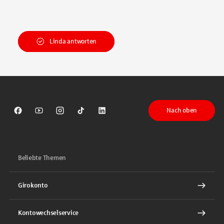
Linda antworten
Nach oben
Sparkasse auf Facebook
Sparkasse auf Youtube
Sparkasse auf Instagram
Sparkasse auf TikTok
Sparkasse auf LinkedIn
Beliebte Themen
Girokonto
Kontowechselservice