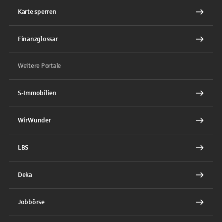
Karte sperren
Finanzglossar
Weitere Portale
S-Immobilien
WirWunder
LBS
Deka
Jobbörse