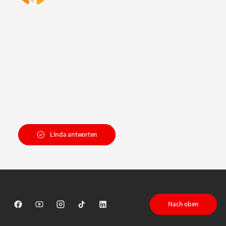
Linda antworten
Nach oben
Sparkasse auf Facebook
Sparkasse auf Youtube
Sparkasse auf Instagram
Sparkasse auf TikTok
Sparkasse auf LinkedIn