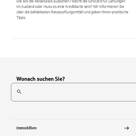
wie soll die Reisekasse aussehen? Reicht die Girocard für Zahlungen
im Ausland oder muss es eine Kreditkarte sein? Wir informieren Sie
über die beliebtesten Reisezahlungsmittel und geben Ihnen praktische
Tipps.
Wonach suchen Sie?
Suchfeld
Tippen Sie, um nach Themen zu suchen. Verwenden Sie die Pfei
Immobilien