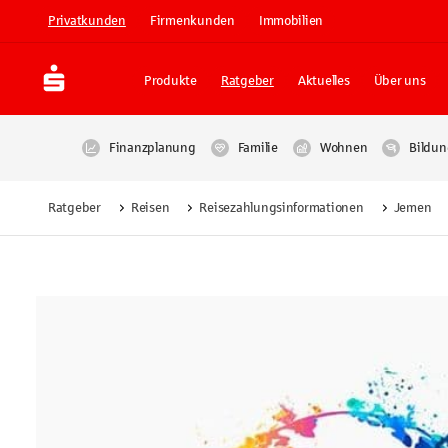
Privatkunden
Firmenkunden
Immobilien
Produkte
Ratgeber
Aktuelles
Über uns
Finanzplanung
Familie
Wohnen
Bildun
Ratgeber
Reisen
Reisezahlungsinformationen
Jemen