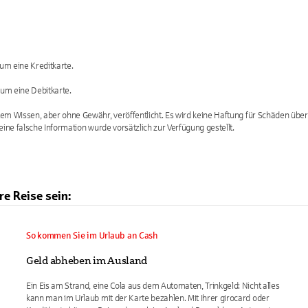
 um eine Kreditkarte.
 um eine Debitkarte.
em Wissen, aber ohne Gewähr, veröffentlicht. Es wird keine Haftung für Schäden üb
eine falsche Information wurde vorsätzlich zur Verfügung gestellt.
e Reise sein:
So kommen Sie im Urlaub an Cash
Geld abheben im Ausland
Ein Eis am Strand, eine Cola aus dem Automaten, Trinkgeld: Nicht alles
kann man im Urlaub mit der Karte bezahlen. Mit Ihrer girocard oder