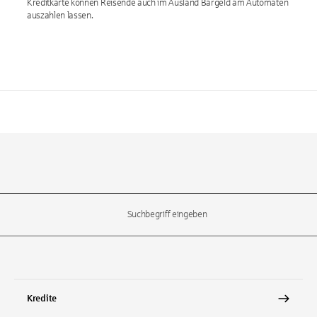
Kreditkarte können Reisende auch im Ausland Bargeld am Automaten
auszahlen lassen.
l-Tasten, um durch die Vorschläge zu navigieren und die Eingabetas
Kredite