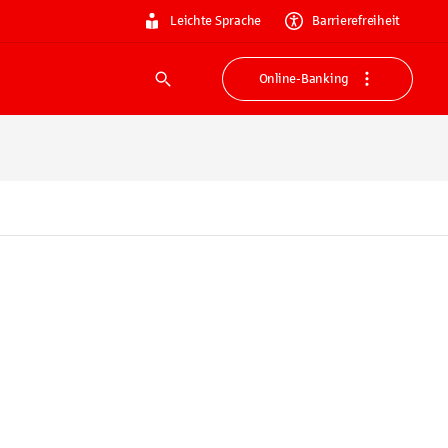
Leichte Sprache
Barrierefreiheit
Online-Banking
Suche