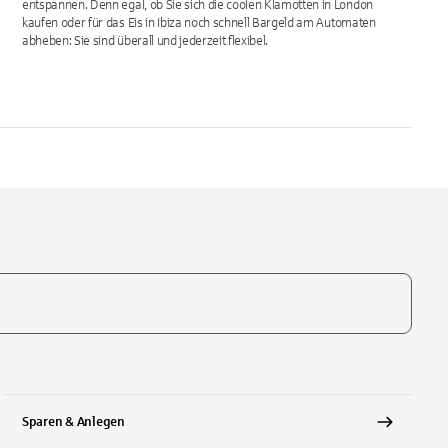
entspannen. Denn egal, ob Sie sich die coolen Klamotten in London
kaufen oder für das Eis in Ibiza noch schnell Bargeld am Automaten
abheben: Sie sind überall und jederzeit flexibel.
te, um auszuwählen
Sparen & Anlegen