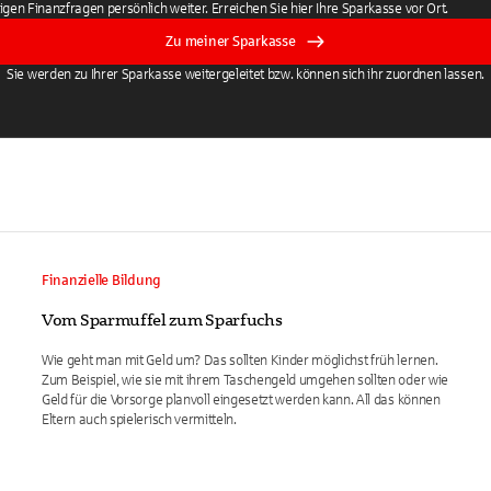
tigen Finanzfragen persönlich weiter. Erreichen Sie hier Ihre Sparkasse vor Ort.
Zu meiner Sparkasse
Sie werden zu Ihrer Sparkasse weitergeleitet bzw. können sich ihr zuordnen lassen.
Finanzielle Bildung
Vom Sparmuffel zum Sparfuchs
Wie geht man mit Geld um? Das sollten Kinder möglichst früh lernen.
Zum Beispiel, wie sie mit ihrem Taschengeld umgehen sollten oder wie
Geld für die Vorsorge planvoll eingesetzt werden kann. All das können
Eltern auch spielerisch vermitteln.