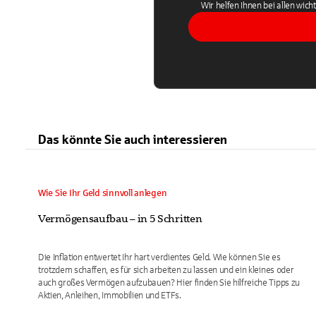
Wir helfen Ihnen bei allen wich
Das könnte Sie auch interessieren
Wie Sie Ihr Geld sinnvoll anlegen
Vermögensaufbau – in 5 Schritten
Die Inflation entwertet Ihr hart verdientes Geld. Wie können Sie es
trotzdem schaffen, es für sich arbeiten zu lassen und ein kleines oder
auch großes Vermögen aufzubauen? Hier finden Sie hilfreiche Tipps zu
Aktien, Anleihen, Immobilien und ETFs.