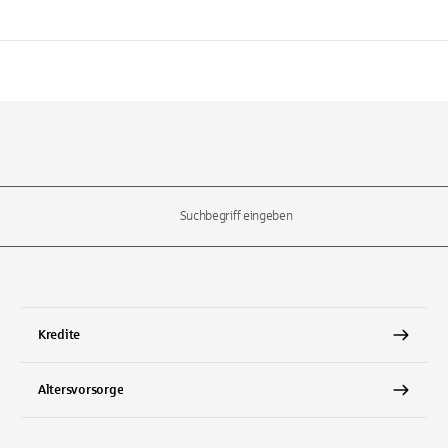
l-Tasten, um durch die Vorschläge zu navigieren und die Eingabetas
Kredite
Altersvorsorge