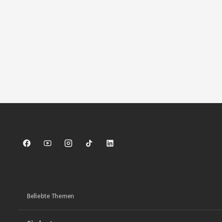
Sparkasse auf Facebook
Sparkasse auf Youtube
Sparkasse auf Instagram
Sparkasse auf TikTok
Sparkasse auf LinkedIn
Beliebte Themen