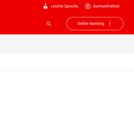
Leichte Sprache
Barrierefreiheit
Online-Banking
Suche