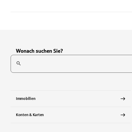
Wonach suchen Sie?
Suchfeld
Tippen Sie, um nach Themen zu suchen. Verwenden Sie die Pfei
Immobilien
Konten & Karten