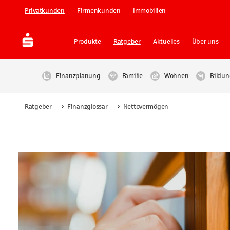
Privatkunden
Firmenkunden
Immobilien
Produkte
Ratgeber
Aktuelles
Über uns
Finanzplanung
Familie
Wohnen
Bildun
Ratgeber
Finanzglossar
Nettovermögen