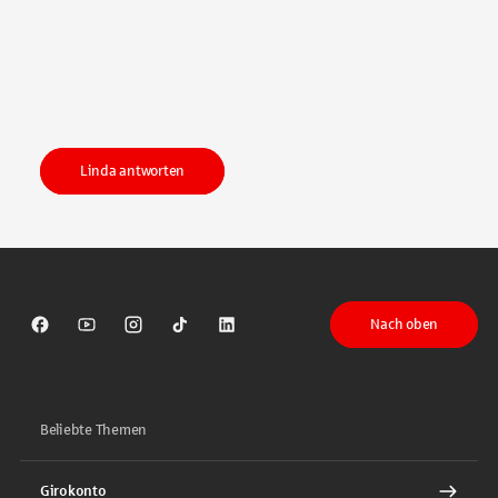
Linda antworten
Nach oben
Sparkasse auf Facebook
Sparkasse auf Youtube
Sparkasse auf Instagram
Sparkasse auf TikTok
Sparkasse auf LinkedIn
Beliebte Themen
Girokonto