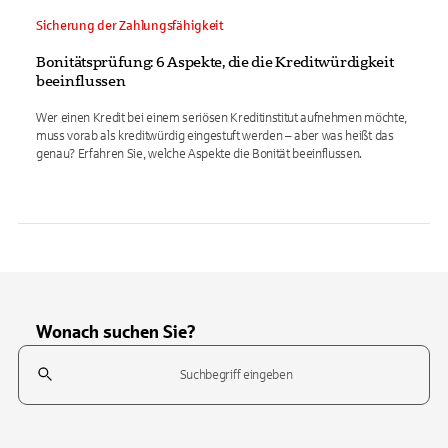
Sicherung der Zahlungsfähigkeit
Bonitätsprüfung: 6 Aspekte, die die Kreditwürdigkeit
beeinflussen
Wer einen Kredit bei einem seriösen Kreditinstitut aufnehmen möchte,
muss vorab als kreditwürdig eingestuft werden – aber was heißt das
genau? Erfahren Sie, welche Aspekte die Bonität beeinflussen.
Wonach suchen Sie?
Suchfeld
Tippen Sie, um nach Themen zu suchen. Verwenden Sie die Pfeil-T