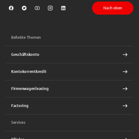
Nach oben
Sparkasse auf Facebook
Sparkasse auf Twitter
Sparkasse auf Youtube
Sparkasse auf Instagram
Sparkasse auf LinkedIn
Beliebte Themen
Geschäftskonto
Kontokorrentkredit
Firmenwagenleasing
Factoring
Services