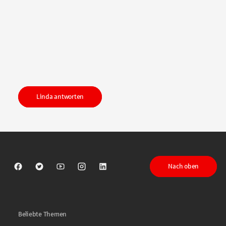
Linda antworten
Nach oben
Sparkasse auf Facebook
Sparkasse auf Twitter
Sparkasse auf Youtube
Sparkasse auf Instagram
Sparkasse auf LinkedIn
Beliebte Themen