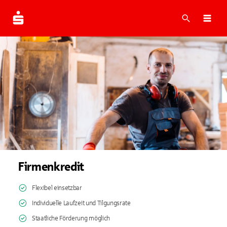
Suche
Navi
Firmenkredit
Flexibel einsetzbar
Individuelle Laufzeit und Tilgungsrate
Staatliche Förderung möglich