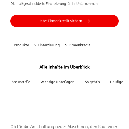
Die maßgeschneiderte Finanzierung für Ihr Unternehmen
Jetzt Firmenkredit sichern
Produkte
Finanzierung
Firmenkredit
Alle Inhalte im Überblick
Ihre Vorteile
Wichtige Unterlagen
So geht's
Häufige Fr
Ob für die Anschaffung neuer Maschinen, den Kauf einer