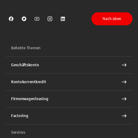
Nach oben
Sparkasse auf Facebook
Sparkasse auf Twitter
Sparkasse auf Youtube
Sparkasse auf Instagram
Sparkasse auf LinkedIn
Beliebte Themen
Geschäftskonto
Kontokorrentkredit
Firmenwagenleasing
Factoring
Services