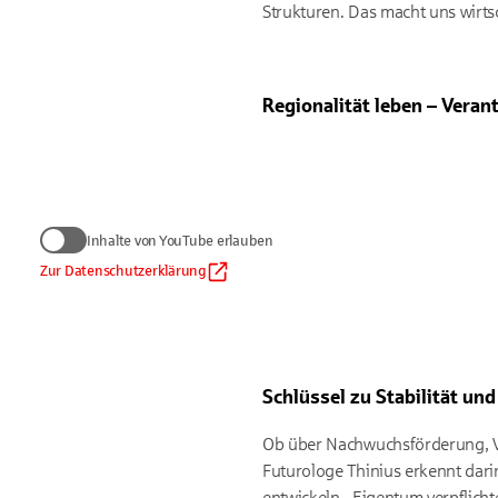
Strukturen. Das macht uns wirtsc
Regionalität leben – Vera
Wir benötigen Ihre
Inhalte von YouTube erlauben
zum Anzeigen von YouTub
Daten werden nur an Google übermi
Zur Datenschutzerklärung
Inhalte von YouTube er
Datenschutzhinweis
.
Auf die Verarbeitung der Daten d
gleichwertiges Datenschutzniveau 
Schlüssel zu Stabilität un
Ob über Nachwuchsförderung, Ver
Futurologe Thinius erkennt dari
entwickeln. ‚Eigentum verpflichte