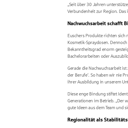
„Seit über 30 Jahren unterstütze
Verbundenheit zur Region. Das is
Nachwuchsarbeit schafft B
Euschers Produkte richten sich 
Kosmetik-Spraydosen. Dennoch z
Bekanntheitsgrad enorm gesteige
Bachelorarbeiten oder Auszubilde
Gerade die Nachwuchsarbeit ist z
der Berufe‘. So haben wir nie 
ihrer Ausbildung in unserem U
Diese enge Bindung stiftet Identi
Generationen im Betrieb. „Der w
gute Ideen aus dem Team und sic
Regionalität als Stabilitä