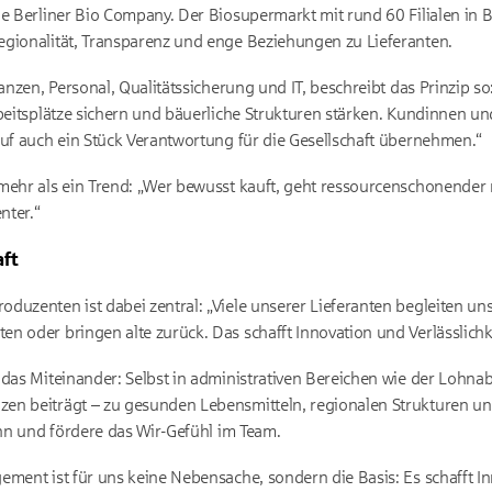
ie Berliner Bio Company. Der Biosupermarkt mit rund 60 Filialen in
egionalität, Transparenz und enge Beziehungen zu Lieferanten.
nanzen, Personal, Qualitätssicherung und IT, beschreibt das Prinzip so
rbeitsplätze sichern und bäuerliche Strukturen stärken. Kundinnen 
auf auch ein Stück Verantwortung für die Gesellschaft übernehmen.“
mehr als ein Trend: „Wer bewusst kauft, geht ressourcenschonender
nter.“
aft
duzenten ist dabei zentral: „Viele unserer Lieferanten begleiten un
n oder bringen alte zurück. Das schafft Innovation und Verlässlichke
 das Miteinander: Selbst in administrativen Bereichen wie der Lohn
en beiträgt – zu gesunden Lebensmitteln, regionalen Strukturen und
inn und fördere das Wir-Gefühl im Team.
ment ist für uns keine Nebensache, sondern die Basis: Es schafft Inn