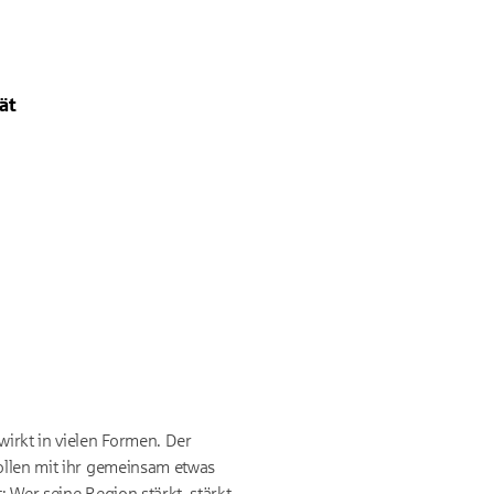
ät
den Sie
in unserem
 in Länder ohne der EU
irkt in vielen Formen. Der
wollen mit ihr gemeinsam etwas
: Wer seine Region stärkt, stärkt