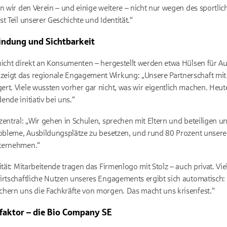
n wir den Verein – und einige weitere – nicht nur wegen des sportlic
t Teil unserer Geschichte und Identität.“
indung und Sichtbarkeit
nicht direkt an Konsumenten – hergestellt werden etwa Hülsen für 
eigt das regionale Engagement Wirkung: „Unsere Partnerschaft mit
rt. Viele wussten vorher gar nicht, was wir eigentlich machen. Heut
nde initiativ bei uns.“
entral: „Wir gehen in Schulen, sprechen mit Eltern und beteiligen u
Probleme, Ausbildungsplätze zu besetzen, und rund 80 Prozent unser
nternehmen.“
tät: Mitarbeitende tragen das Firmenlogo mit Stolz – auch privat. Viel
irtschaftliche Nutzen unseres Engagements ergibt sich automatisch: 
hern uns die Fachkräfte von morgen. Das macht uns krisenfest.“
tsfaktor – die Bio Company SE