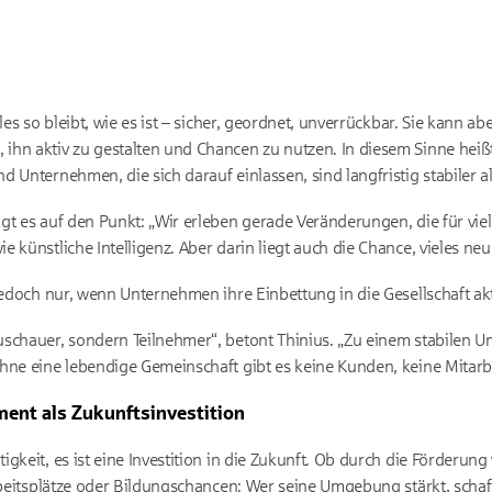
les so bleibt, wie es ist – sicher, geordnet, unverrückbar. Sie kann a
n aktiv zu gestalten und Chancen zu nutzen. In diesem Sinne heißt Sta
 Unternehmen, die sich darauf einlassen, sind langfristig stabiler als
gt es auf den Punkt: „Wir erleben gerade Veränderungen, die für vi
e künstliche Intelligenz. Aber darin liegt auch die Chance, vieles n
 jedoch nur, wenn Unternehmen ihre Einbettung in die Gesellschaft ak
schauer, sondern Teilnehmer“, betont Thinius. „Zu einem stabilen Umf
hne eine lebendige Gemeinschaft gibt es keine Kunden, keine Mitarbe
ment als Zukunftsinvestition
gkeit, es ist eine Investition in die Zukunft. Ob durch die Förderung
rbeitsplätze oder Bildungschancen: Wer seine Umgebung stärkt, schaf