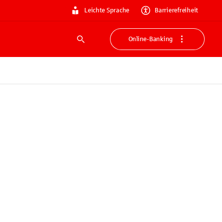
Leichte Sprache
Barrierefreiheit
Online-Banking
Suche