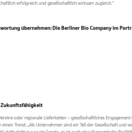
haftlich erfolgreich und gesellschaftlich wirksam zugleich.“
ntwortung übernehmen: Die Berliner Bio Company
im Portr
 Zustimmung
e-Videos
ttelt, soweit dies für die Einbindung von YouTube erforderlich ist. Informationen fin
lauben
urch Google haben wir keinen Einfluss. Google übermittelt Ihre Daten möglicherweise
(z. B. USA). Informationen finden Sie
in der Google-Datenschutzerklärung.
d Zukunftsfähigkeit
eine oder regionale Lieferketten – gesellschaftliches Engagement w
n einen Trend: „Als Unternehmen sind wir Teil der Gesellschaft und 
t‘ steht nicht nur so im Gesetz, es ist auch eine ökonomische Realität