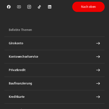
Nach oben
Sparkasse auf Facebook
Sparkasse auf Youtube
Sparkasse auf Instagram
Sparkasse auf TikTok
Sparkasse auf LinkedIn
Beliebte Themen
Girokonto
Kontowechselservice
Privatkredit
Baufinanzierung
Kreditkarte