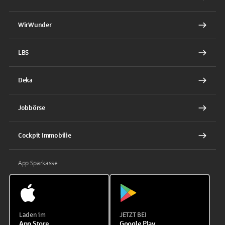
WirWunder
LBS
Deka
Jobbörse
Cockpit Immobilie
App Sparkasse
Laden im
JETZT BEI
App Store
Google Play