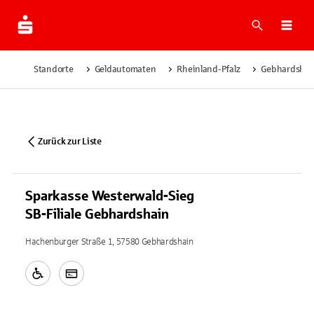
Suche
Navi
Standorte
Geldautomaten
Rheinland-Pfalz
Gebhardshai
Zurück zur Liste
Sparkasse Westerwald-Sieg
SB-Filiale Gebhardshain
Hachenburger Straße 1, 57580 Gebhardshain