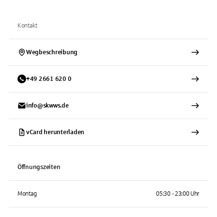
Kontakt
Wegbeschreibung
+
49
2661
620 0
info@skwws.de
vCard herunterladen
Öffnungszeiten
Montag
05:30 - 23:00 Uhr