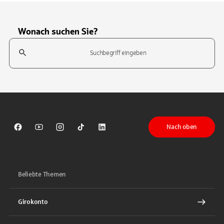
Wonach suchen Sie?
Suchfeld
Tippen Sie, um nach Themen zu suchen. Verwenden Sie die Pfeil-T
Nach oben
Sparkasse auf Facebook
Sparkasse auf Youtube
Sparkasse auf Instagram
Sparkasse auf TikTok
Sparkasse auf LinkedIn
Beliebte Themen
Girokonto