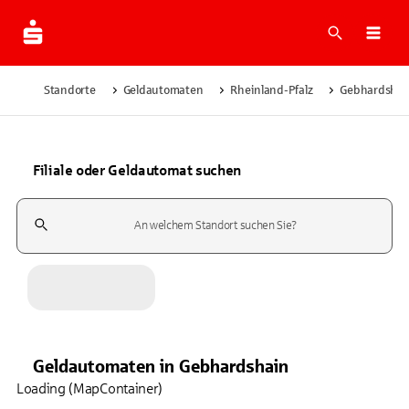
Suche
Navi
Standorte
Geldautomaten
Rheinland-Pfalz
Gebhardshai
Filiale oder Geldautomat suchen
Suchfeld
Geldautomaten
in
Gebhardshain
Loading (MapContainer)