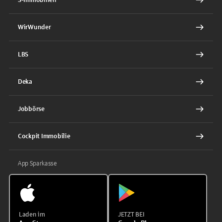
WirWunder
LBS
Deka
Jobbörse
Cockpit Immobilie
App Sparkasse
Laden im
JETZT BEI