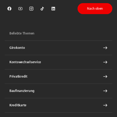
Nach oben
Sparkasse auf Facebook
Sparkasse auf Youtube
Sparkasse auf Instagram
Sparkasse auf TikTok
Sparkasse auf LinkedIn
Beliebte Themen
Girokonto
Kontowechselservice
Privatkredit
Baufinanzierung
Kreditkarte