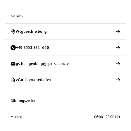
Kontakt
Wegbeschreibung
+
49
7553
821- 660
gs-heiligenberg@spk-salem.de
vCard herunterladen
Öffnungszeiten
Montag
06:00 - 23:00 Uhr