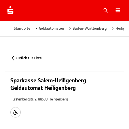
Suche
Navi
Standorte
Geldautomaten
Baden-Württemberg
Heilige
Zurück zur Liste
Sparkasse Salem-Heiligenberg
Geldautomat Heiligenberg
Fürstenbergstr. 9, 88633 Heiligenberg