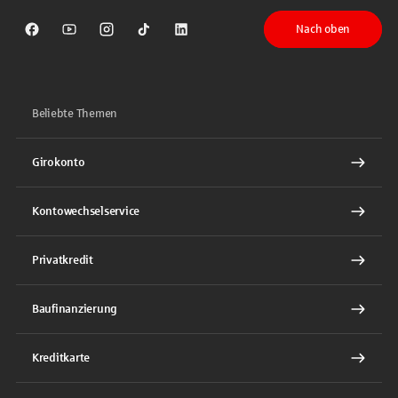
Nach oben
Sparkasse auf Facebook
Sparkasse auf Youtube
Sparkasse auf Instagram
Sparkasse auf TikTok
Sparkasse auf LinkedIn
Beliebte Themen
Girokonto
Kontowechselservice
Privatkredit
Baufinanzierung
Kreditkarte