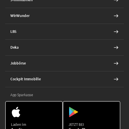
WirWunder
LBS
Deka
Jobbörse
Cockpit Immobilie
App Sparkasse
Laden im
JETZT BEI