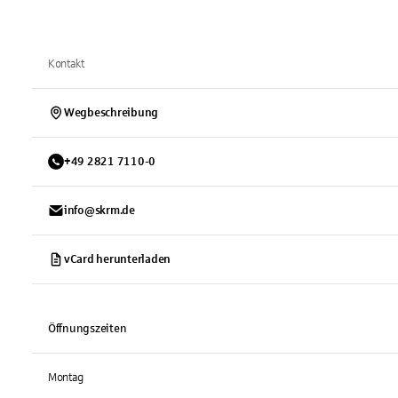
Kontakt
Wegbeschreibung
+
49
2821
7110-0
info@skrm.de
vCard herunterladen
Öffnungszeiten
Montag