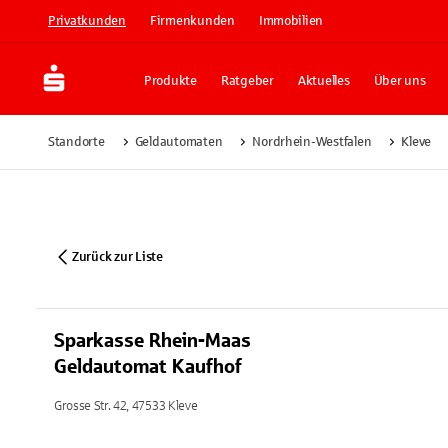
Privatkunden
Firmenkunden
Immobilien
Produkte
Ratgeber
Aktuelles
Über uns
Standorte
Geldautomaten
Nordrhein-Westfalen
Kleve
Zurück zur Liste
Sparkasse Rhein-Maas
Geldautomat Kaufhof
Grosse Str. 42, 47533 Kleve