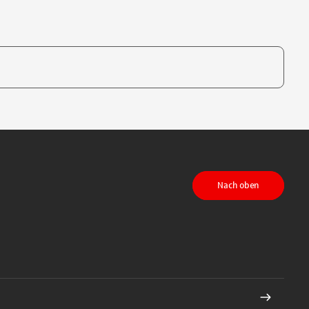
te, um auszuwählen
Nach oben