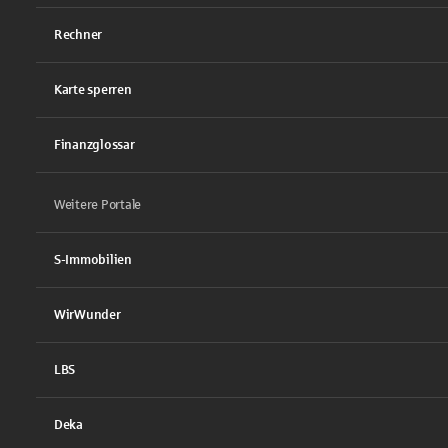
Rechner
Karte sperren
Finanzglossar
Weitere Portale
S-Immobilien
WirWunder
LBS
Deka