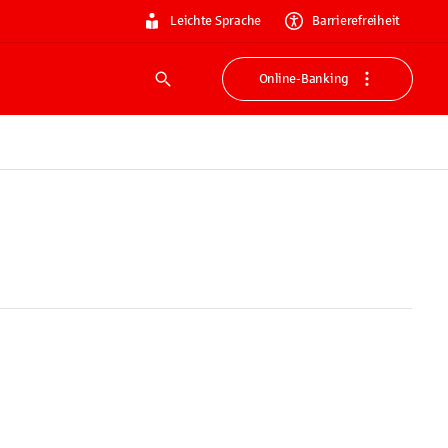
Leichte Sprache
Barrierefreiheit
Online-Banking
Suche