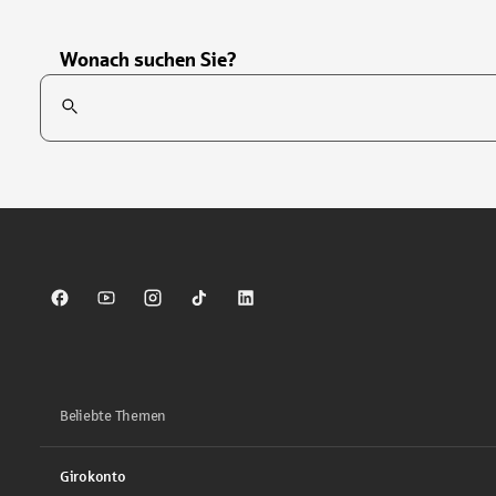
Wonach suchen Sie?
Suchfeld
Tippen Sie, um nach Themen zu suchen. Verwenden Sie die Pfei
Sparkasse auf Facebook
Sparkasse auf Youtube
Sparkasse auf Instagram
Sparkasse auf TikTok
Sparkasse auf LinkedIn
Beliebte Themen
Girokonto