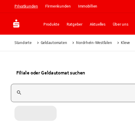
Privatkunden
Firmenkunden
Immobilien
Produkte
Ratgeber
Aktuelles
Über uns
Standorte
Geldautomaten
Nordrhein-Westfalen
Kleve
Filiale oder Geldautomat suchen
Suchfeld