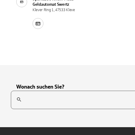
Geldautomat
Swertz
Klever Ring 1, 47533 Kleve
Wonach suchen Sie?
Suchfeld
Tippen Sie, um nach Themen zu suchen. Verwenden Sie die Pfei