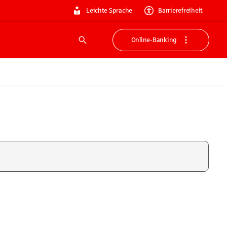
Leichte Sprache
Barrierefreiheit
Online-Banking
Suche