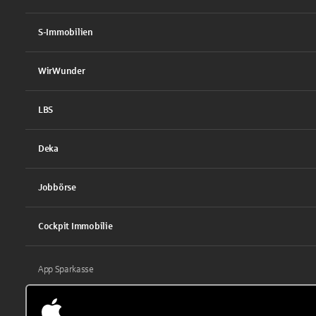
S-Immobilien
WirWunder
LBS
Deka
Jobbörse
Cockpit Immobilie
App Sparkasse