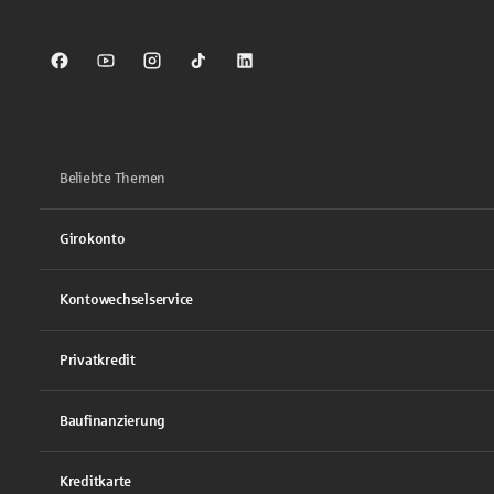
Sparkasse auf Facebook
Sparkasse auf Youtube
Sparkasse auf Instagram
Sparkasse auf TikTok
Sparkasse auf LinkedIn
Beliebte Themen
Girokonto
Kontowechselservice
Privatkredit
Baufinanzierung
Kreditkarte