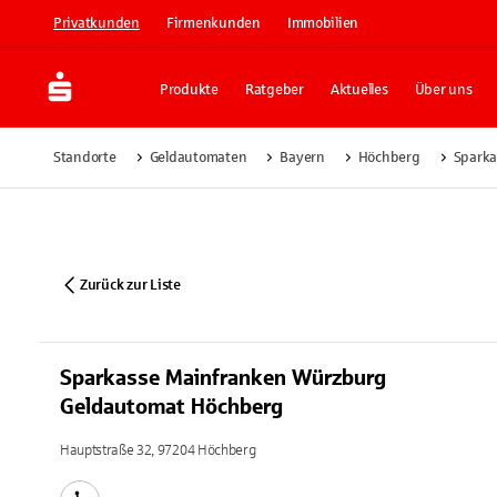
Privatkunden
Firmenkunden
Immobilien
Produkte
Ratgeber
Aktuelles
Über uns
Standorte
Geldautomaten
Bayern
Höchberg
Sparka
Zurück zur Liste
Sparkasse Mainfranken Würzburg
Geldautomat Höchberg
Hauptstraße 32, 97204 Höchberg