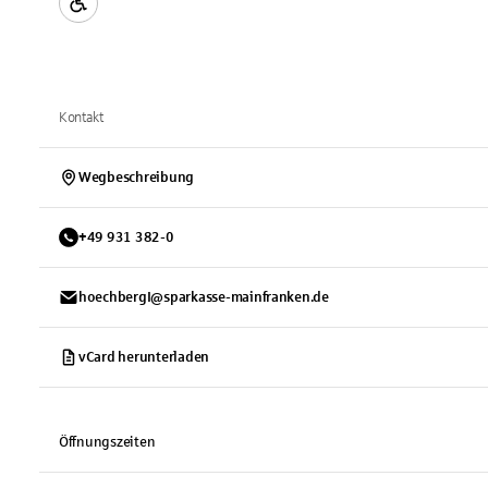
Kontakt
Wegbeschreibung
+
49
931
382-0
hoechbergI@sparkasse-mainfranken.de
vCard herunterladen
Öffnungszeiten