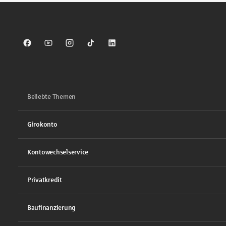
Sparkasse auf Facebook
Sparkasse auf Youtube
Sparkasse auf Instagram
Sparkasse auf TikTok
Sparkasse auf LinkedIn
Beliebte Themen
Girokonto
Kontowechselservice
Privatkredit
Baufinanzierung