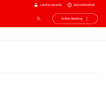
Leichte Sprache
Barrierefreiheit
Online-Banking
Suche