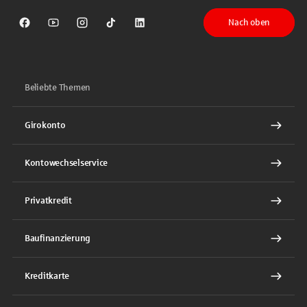
Nach oben
Sparkasse auf Facebook
Sparkasse auf Youtube
Sparkasse auf Instagram
Sparkasse auf TikTok
Sparkasse auf LinkedIn
Beliebte Themen
Girokonto
Kontowechselservice
Privatkredit
Baufinanzierung
Kreditkarte