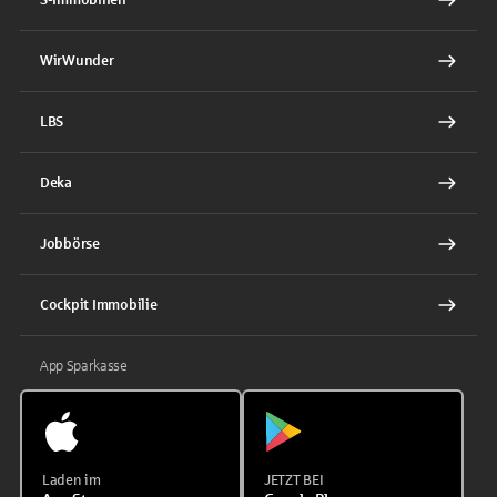
WirWunder
LBS
Deka
Jobbörse
Cockpit Immobilie
App Sparkasse
Laden im
JETZT BEI