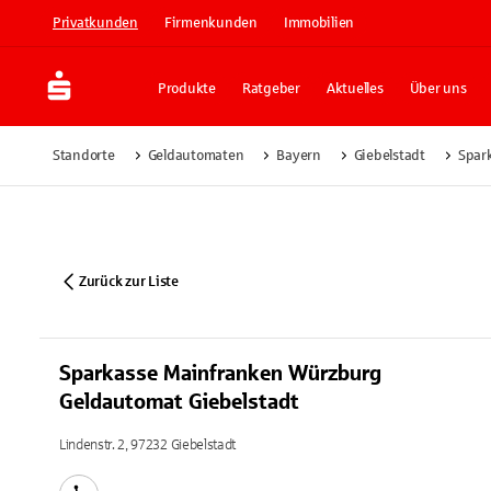
Privatkunden
Firmenkunden
Immobilien
Produkte
Ratgeber
Aktuelles
Über uns
Standorte
Geldautomaten
Bayern
Giebelstadt
Spar
Zurück zur Liste
Sparkasse Mainfranken Würzburg
Geldautomat Giebelstadt
Lindenstr. 2, 97232 Giebelstadt