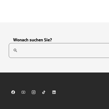
Wonach suchen Sie?
Suchfeld
Tippen Sie, um nach Themen zu suchen. Verwenden Sie die Pfei
Sparkasse auf Facebook
Sparkasse auf Youtube
Sparkasse auf Instagram
Sparkasse auf TikTok
Sparkasse auf LinkedIn