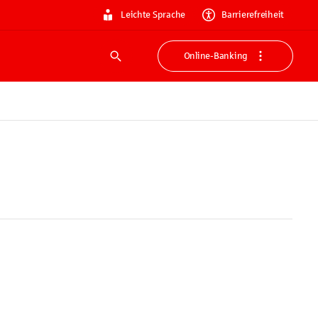
Leichte Sprache
Barrierefreiheit
Online-Banking
Suche