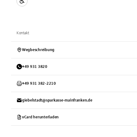
Kontakt
Wegbeschreibung
+
49
931
3820
+
49
931
382-2210
giebelstadt@sparkasse-mainfranken.de
vCard herunterladen