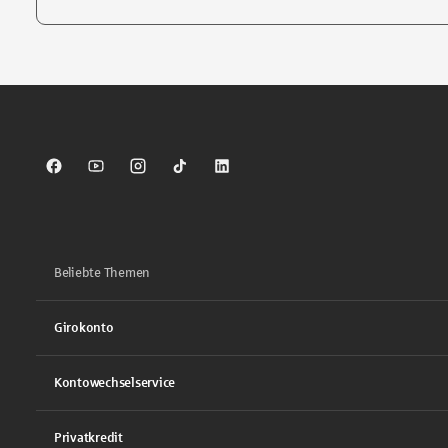
Tippen Sie, um nach Themen zu suchen. Verwenden Sie die Pfei
Sparkasse auf Facebook
Sparkasse auf Youtube
Sparkasse auf Instagram
Sparkasse auf TikTok
Sparkasse auf LinkedIn
Beliebte Themen
Girokonto
Kontowechselservice
Privatkredit