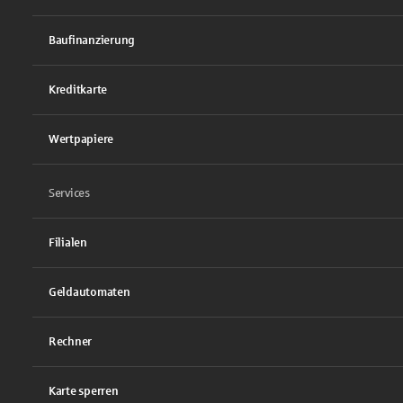
Baufinanzierung
Kreditkarte
Wertpapiere
Services
Filialen
Geldautomaten
Rechner
Karte sperren