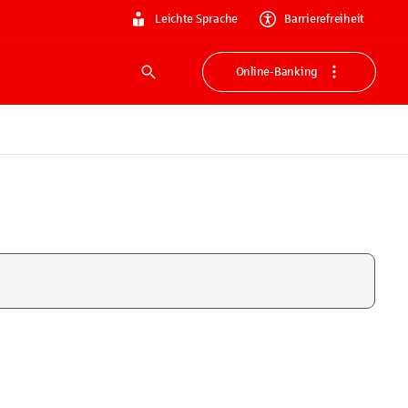
Leichte Sprache
Barrierefreiheit
Online-Banking
Suche