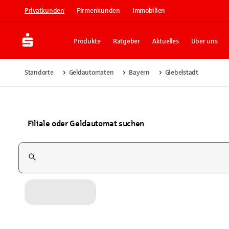
Privatkunden
Firmenkunden
Immobilien
Produkte
Ratgeber
Aktuelles
Über uns
Standorte
Geldautomaten
Bayern
Giebelstadt
Filiale oder Geldautomat suchen
Suchfeld