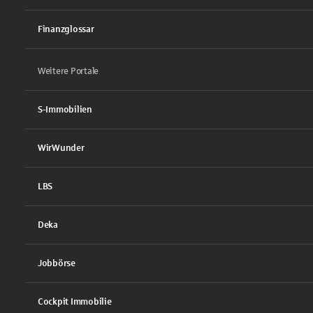
Finanzglossar
Weitere Portale
S-Immobilien
WirWunder
LBS
Deka
Jobbörse
Cockpit Immobilie