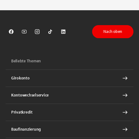
Nach oben
Sparkasse auf Facebook
Sparkasse auf Youtube
Sparkasse auf Instagram
Sparkasse auf TikTok
Sparkasse auf LinkedIn
Beliebte Themen
Girokonto
Kontowechselservice
Privatkredit
Baufinanzierung