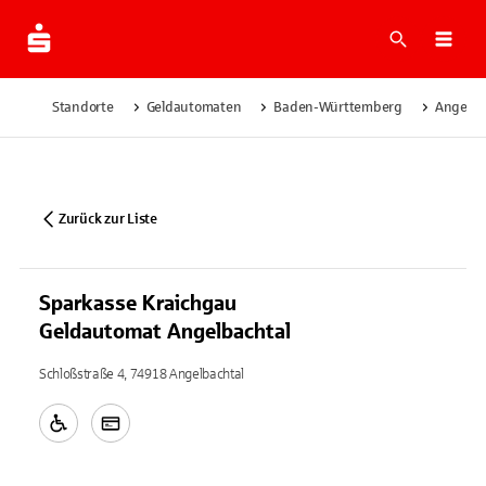
Suche
Navi
Standorte
Geldautomaten
Baden-Württemberg
Angelba
Zurück zur Liste
Sparkasse Kraichgau
Geldautomat Angelbachtal
Schloßstraße 4, 74918 Angelbachtal