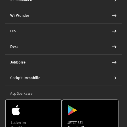
WirWunder
LBS
Deka
Jobbörse
Cockpit Immobilie
App Sparkasse
Laden im
JETZT BEI