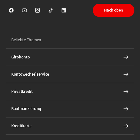
Nach oben
Sparkasse auf Facebook
Sparkasse auf Youtube
Sparkasse auf Instagram
Sparkasse auf TikTok
Sparkasse auf LinkedIn
Beliebte Themen
Girokonto
Kontowechselservice
Privatkredit
Baufinanzierung
Kreditkarte