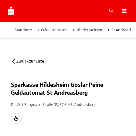
Suche
Navi
Standorte
Geldautomaten
Niedersachsen
St Andreasbe
Zurück zur Liste
Sparkasse Hildesheim Goslar Peine
Geldautomat St Andreasberg
Dr.-Willi-Bergmann-Straße 33, 37444 St Andreasberg