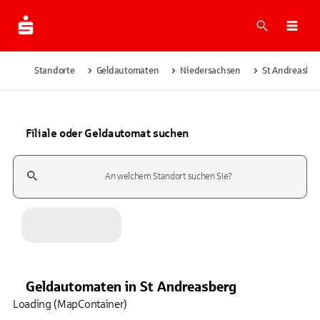
Suche
Navi
Standorte
Geldautomaten
Niedersachsen
St Andreasbe
Filiale oder Geldautomat suchen
Suchfeld
Geldautomaten
in
St Andreasberg
Loading (MapContainer)