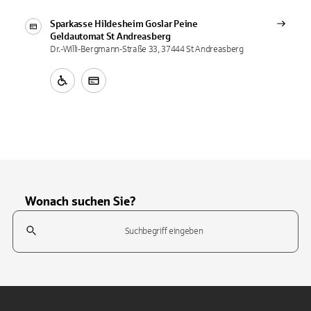
Sparkasse Hildesheim Goslar Peine
Geldautomat
St Andreasberg
Dr.-Willi-Bergmann-Straße 33, 37444 St Andreasberg
Wonach suchen Sie?
Suchfeld
Tippen Sie, um nach Themen zu suchen. Verwenden Sie die Pfeil-T