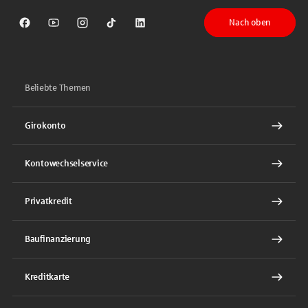
Nach oben
Sparkasse auf Facebook
Sparkasse auf Youtube
Sparkasse auf Instagram
Sparkasse auf TikTok
Sparkasse auf LinkedIn
Beliebte Themen
Girokonto
Kontowechselservice
Privatkredit
Baufinanzierung
Kreditkarte