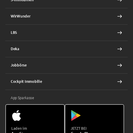
WirWunder
LBS
Deka
Jobbörse
Cockpit Immobilie
App Sparkasse
Laden im
JETZT BEI