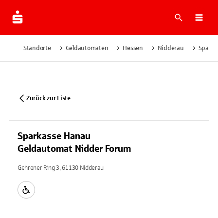
Suche
Navi
Standorte
Geldautomaten
Hessen
Nidderau
Sparka
Zurück zur Liste
Sparkasse Hanau
Geldautomat Nidder Forum
Gehrener Ring 3, 61130 Nidderau