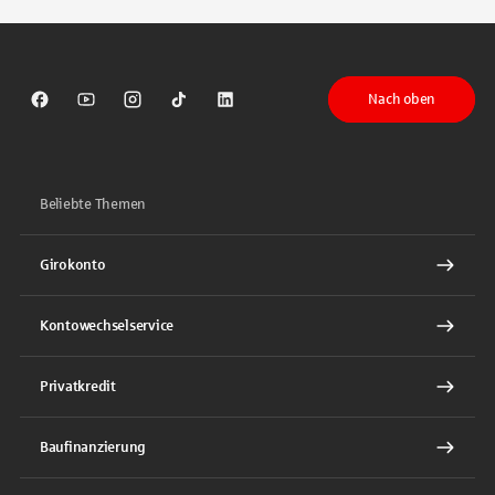
Nach oben
Sparkasse auf Facebook
Sparkasse auf Youtube
Sparkasse auf Instagram
Sparkasse auf TikTok
Sparkasse auf LinkedIn
Beliebte Themen
Girokonto
Kontowechselservice
Privatkredit
Baufinanzierung