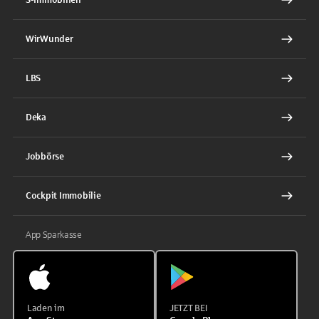
WirWunder
LBS
Deka
Jobbörse
Cockpit Immobilie
App Sparkasse
Laden im
JETZT BEI