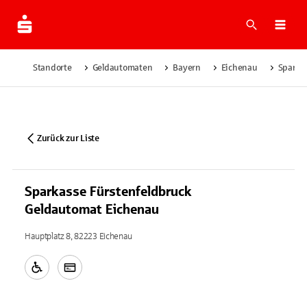
Suche
Navi
Standorte
Geldautomaten
Bayern
Eichenau
Sparka
Zurück zur Liste
Sparkasse Fürstenfeldbruck
Geldautomat Eichenau
Hauptplatz 8, 82223 Eichenau