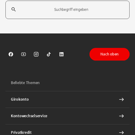
Suchfeld
Tippen Sie, um nach Themen zu suchen. Verwenden Sie die Pfeil-T
Nach oben
Sparkasse auf Facebook
Sparkasse auf Youtube
Sparkasse auf Instagram
Sparkasse auf TikTok
Sparkasse auf LinkedIn
Beliebte Themen
Girokonto
Kontowechselservice
Privatkredit