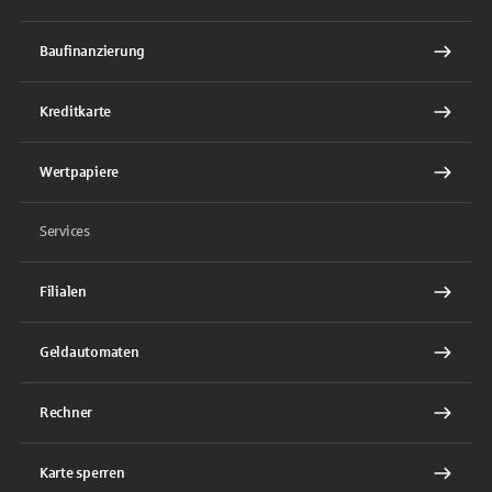
Baufinanzierung
Kreditkarte
Wertpapiere
Services
Filialen
Geldautomaten
Rechner
Karte sperren