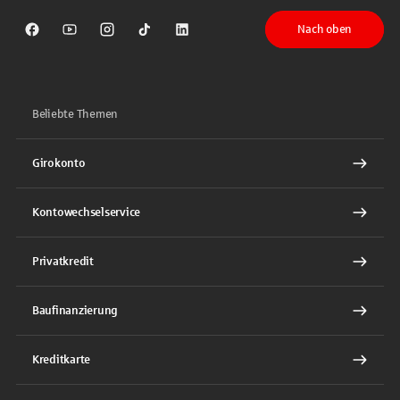
Nach oben
Sparkasse auf Facebook
Sparkasse auf Youtube
Sparkasse auf Instagram
Sparkasse auf TikTok
Sparkasse auf LinkedIn
Beliebte Themen
Girokonto
Kontowechselservice
Privatkredit
Baufinanzierung
Kreditkarte