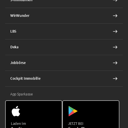
WirWunder
LBS
Deka
Jobbörse
Cockpit Immobilie
App Sparkasse
Laden im
JETZT BEI