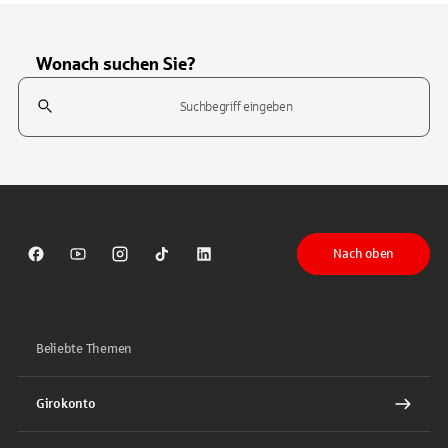
Wonach suchen Sie?
Suchfeld
Tippen Sie, um nach Themen zu suchen. Verwenden Sie die Pfeil-T
Nach oben
Sparkasse auf Facebook
Sparkasse auf Youtube
Sparkasse auf Instagram
Sparkasse auf TikTok
Sparkasse auf LinkedIn
Beliebte Themen
Girokonto