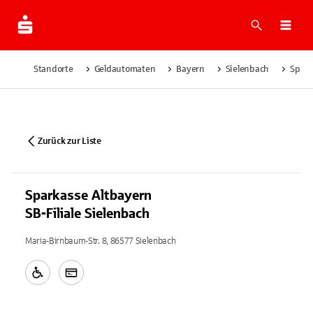
Suche
Navi
Standorte
Geldautomaten
Bayern
Sielenbach
Spark
Zurück zur Liste
Sparkasse Altbayern
SB-Filiale Sielenbach
Maria-Birnbaum-Str. 8, 86577 Sielenbach