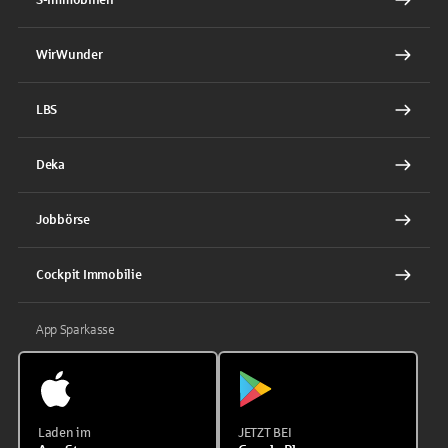
WirWunder
LBS
Deka
Jobbörse
Cockpit Immobilie
App Sparkasse
Laden im
JETZT BEI