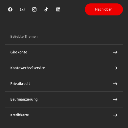
Nach oben
Sparkasse auf Facebook
Sparkasse auf Youtube
Sparkasse auf Instagram
Sparkasse auf TikTok
Sparkasse auf LinkedIn
Beliebte Themen
Girokonto
Kontowechselservice
Privatkredit
Baufinanzierung
Kreditkarte