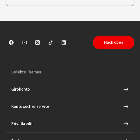
Tippen Sie, um nach Themen zu suchen. Verwenden Sie die Pfeil-T
Nach oben
Sparkasse auf Facebook
Sparkasse auf Youtube
Sparkasse auf Instagram
Sparkasse auf TikTok
Sparkasse auf LinkedIn
Beliebte Themen
Girokonto
Kontowechselservice
Privatkredit