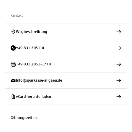
Kontakt
Wegbeschreibung
+
49
831
2051-0
+
49
831
2051-1770
Info@sparkasse-allgaeu.de
vCard herunterladen
Öffnungszeiten