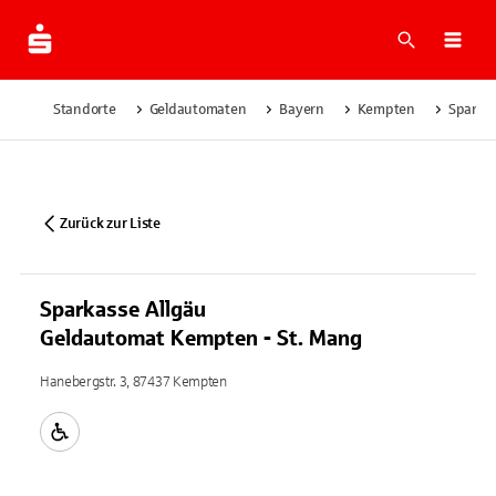
Suche
Navi
Standorte
Geldautomaten
Bayern
Kempten
Sparkas
Zurück zur Liste
Sparkasse Allgäu
Geldautomat Kempten - St. Mang
Hanebergstr. 3, 87437 Kempten