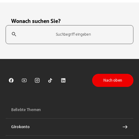
Wonach suchen Sie?
Suchfeld
Tippen Sie, um nach Themen zu suchen. Verwenden Sie die Pfeil-T
Nach oben
Sparkasse auf Facebook
Sparkasse auf Youtube
Sparkasse auf Instagram
Sparkasse auf TikTok
Sparkasse auf LinkedIn
Beliebte Themen
Girokonto