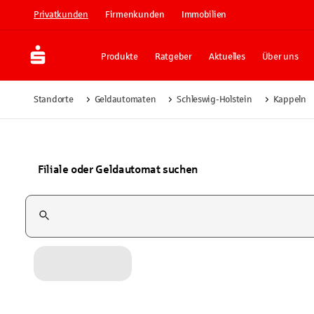
Privatkunden
Firmenkunden
Immobilien
Produkte
Ratgeber
Aktuelles
Über uns
Standorte
Geldautomaten
Schleswig-Holstein
Kappeln
Filiale oder Geldautomat suchen
Suchfeld