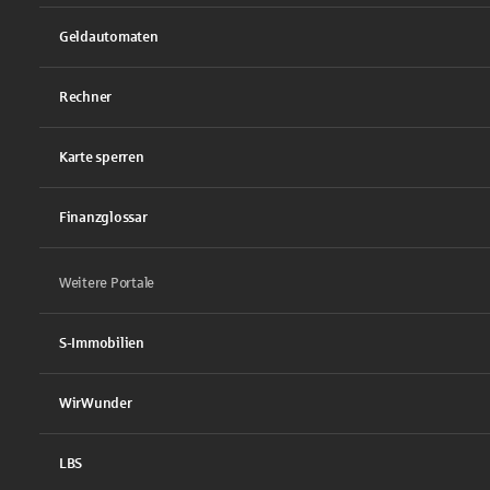
Geldautomaten
Rechner
Karte sperren
Finanzglossar
Weitere Portale
S-Immobilien
WirWunder
LBS