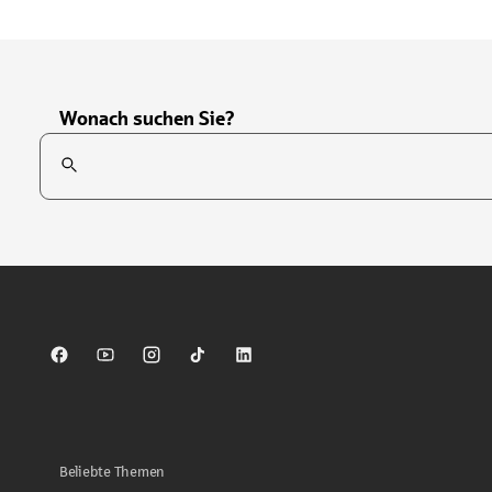
Wonach suchen Sie?
Suchfeld
Tippen Sie, um nach Themen zu suchen. Verwenden Sie die Pfei
Sparkasse auf Facebook
Sparkasse auf Youtube
Sparkasse auf Instagram
Sparkasse auf TikTok
Sparkasse auf LinkedIn
Beliebte Themen