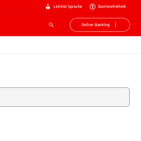
Leichte Sprache
Barrierefreiheit
Online-Banking
Suche