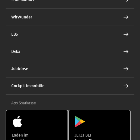
WirWunder
LBS
Deka
Jobbörse
Cockpit Immobilie
App Sparkasse
Laden im
JETZT BEI