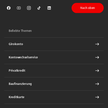
Nach oben
Sparkasse auf Facebook
Sparkasse auf Youtube
Sparkasse auf Instagram
Sparkasse auf TikTok
Sparkasse auf LinkedIn
Beliebte Themen
Girokonto
Kontowechselservice
Privatkredit
Baufinanzierung
Kreditkarte