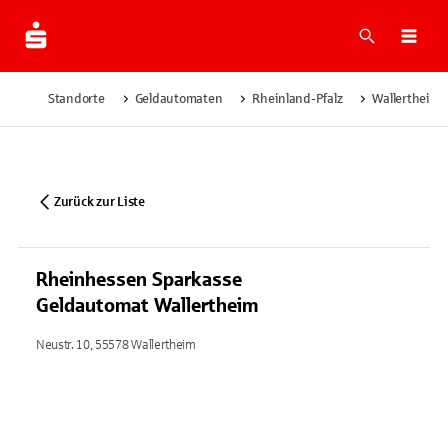
Suche
Navi
Standorte
Geldautomaten
Rheinland-Pfalz
Wallertheim
Zurück zur Liste
Rheinhessen Sparkasse
Geldautomat Wallertheim
Neustr. 10, 55578 Wallertheim