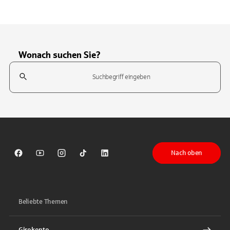
Wonach suchen Sie?
Suchfeld
Tippen Sie, um nach Themen zu suchen. Verwenden Sie die Pfeil-T
Nach oben
Sparkasse auf Facebook
Sparkasse auf Youtube
Sparkasse auf Instagram
Sparkasse auf TikTok
Sparkasse auf LinkedIn
Beliebte Themen
Girokonto