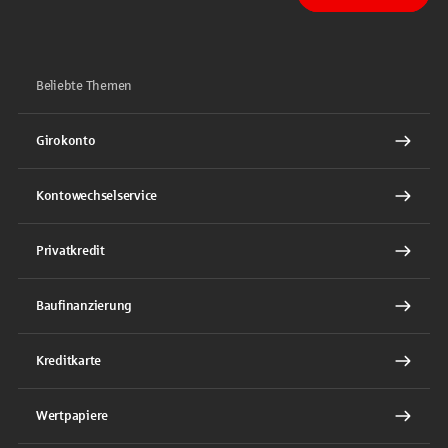
Sparkasse auf Facebook
Sparkasse auf Youtube
Sparkasse auf Instagram
Sparkasse auf TikTok
Sparkasse auf LinkedIn
Beliebte Themen
Girokonto
Kontowechselservice
Privatkredit
Baufinanzierung
Kreditkarte
Wertpapiere